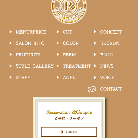
MENU&PRICE
CUT
CONCEPT
SALON INFO
COLOR
RECRUIT
PRODUCTS
PERM
BLOG
STYLE GALLERY
TREATMENT
NEWS
STAFF
ANEL.
VOICE
CONTACT
R
&
C
essevation
oupon
ご予約・クーポン
more