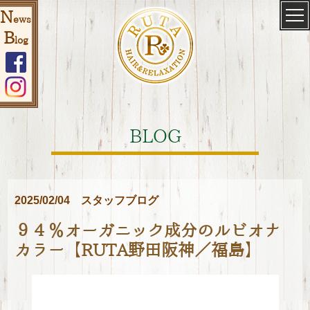
N
ews
B
log
BLOG
2025/02/04
スタッフブログ
９４％オーガニック成分のルビオナ
カラー【RUTA野田阪神／福島】