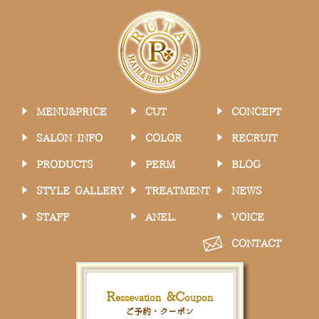
MENU&PRICE
CUT
CONCEPT
SALON INFO
COLOR
RECRUIT
PRODUCTS
PERM
BLOG
STYLE GALLERY
TREATMENT
NEWS
STAFF
ANEL.
VOICE
CONTACT
R
&
C
essevation
oupon
ご予約・クーポン