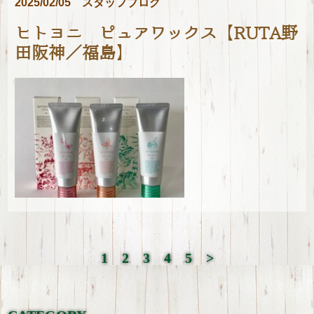
2025/02/05
スタッフブログ
ヒトヨニ ピュアワックス【RUTA野
田阪神／福島】
1
2
3
4
5
>