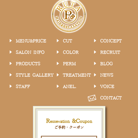
MENU&PRICE
CUT
CONCEPT
SALON INFO
COLOR
RECRUIT
PRODUCTS
PERM
BLOG
STYLE GALLERY
TREATMENT
NEWS
STAFF
ANEL.
VOICE
CONTACT
R
&
C
essevation
oupon
ご予約・クーポン