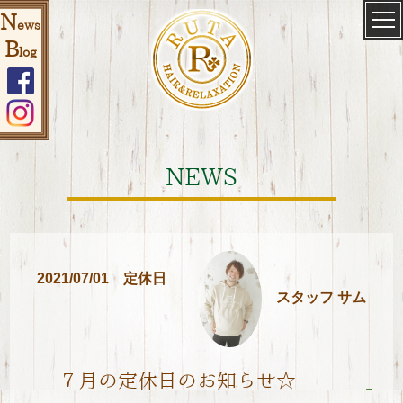
N
ews
B
log
NEWS
2021/07/01
定休日
スタッフ サム
「
」
７月の定休日のお知らせ☆