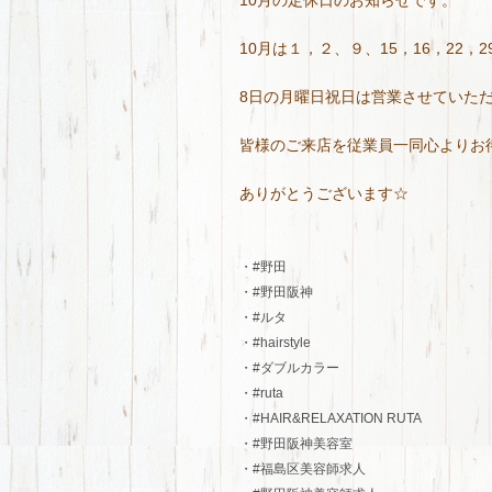
10月は１，２、９、15，16，22，
8日の月曜日祝日は営業させていた
皆様のご来店を従業員一同心よりお
ありがとうございます☆
・#野田
・#野田阪神
・#ルタ
・#hairstyle
・#ダブルカラー
・#ruta
・#HAIR&RELAXATION RUTA
・#野田阪神美容室
・#福島区美容師求人