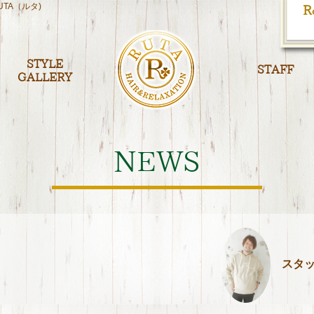
UTA（ルタ)
R
STYLE
STAFF
GALLERY
NEWS
スタッ