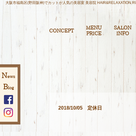
大阪市福島区(野田阪神)でカットが人気の美容室 美容院 HAIR&RELAXATION R
MENU
SALON
CONCEPT
PRICE
INFO
N
ews
B
log
2018/10/05
定休日