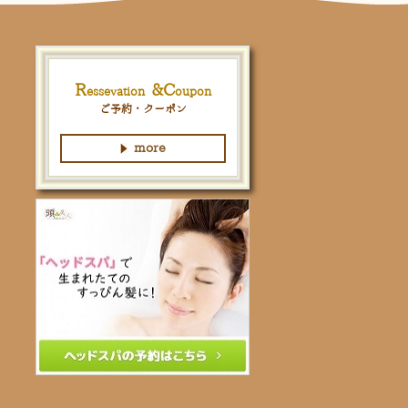
R
&
C
essevation
oupon
ご予約・クーポン
more