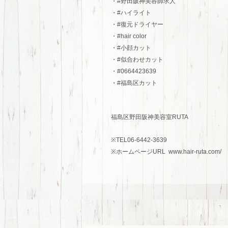
・#野田阪神美容師求人
・#ハイライト
・#復元ドライヤー
・#hair color
・#小顔カット
・#似合わせカット
・#0664423639
・#福島区カット
福島区野田阪神美容室RUTA
※TEL06-6442-3639
※ホームページURL www.hair-ruta.com/